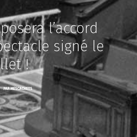
sposera l’accord
ectacle signé le
let !
PAR
MESCACHETS