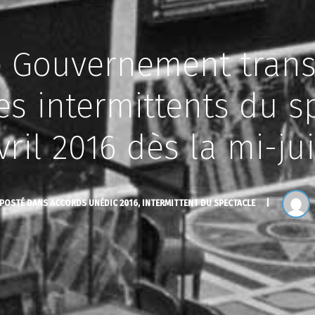
le Gouvernement tran
s intermittents du sp
vril 2016 dès la mi-juil
POSTÉ DANS
ACCORDS UNÉDIC 2016
,
INTERMITTENT DU SPECTACLE