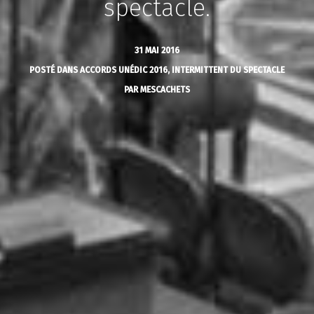
spectacle.
31 MAI 2016
POSTÉ DANS
ACCORDS UNÉDIC 2016
,
INTERMITTENT DU SPECTACLE
PAR
MESCACHETS