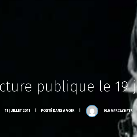
cture publique le 19 j
11 JUILLET 2011
POSTÉ DANS
A VOIR
PAR
MESCACHETS