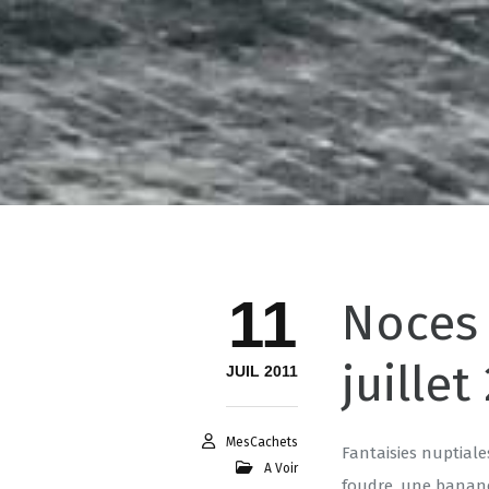
11
Noces 
juillet
JUIL 2011
MesCachets
Fantaisies nuptial
A Voir
foudre, une banane