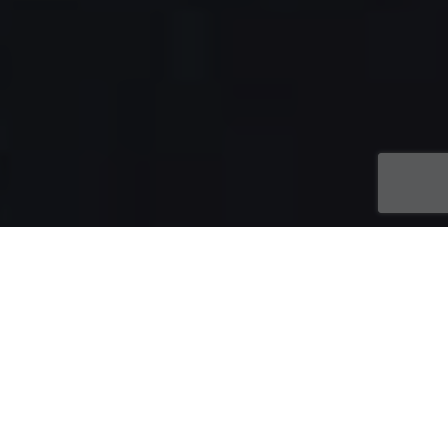
Accords UNÉDIC 2016
,
Intermittent Du Spectacle
04
FÉV 2017