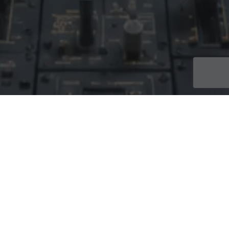
Intermittent Du Spectacle
,
Le Site MesCachets
,
Simulateur
D'examen Anticipé
,
Simulateur De Situation
,
Simulateurs Gratuits
10
JUIN 2026