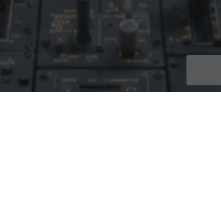
Intermittent Du Spectacle
,
Le Site MesCachets
,
Simulateur
D'examen Anticipé
,
Simulateur De Situation
,
Simulateurs Gratuits
10
JUIN 2026