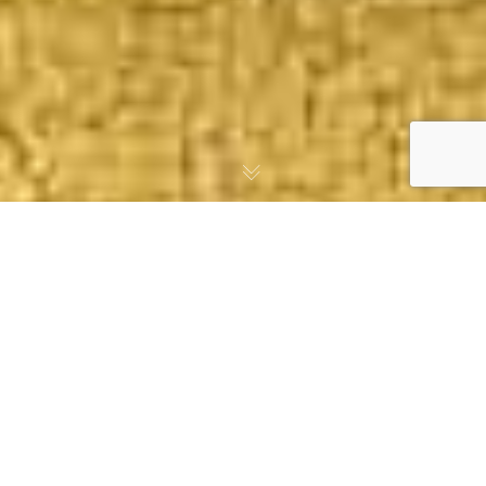
Coronavirus – Covid 19 –
Intermittent du spectacle
: les mesures
Coronavirus – Covid 19 : MesCachets.com
se mobilise