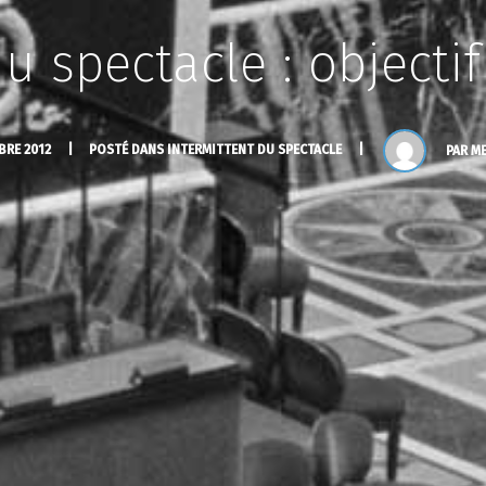
u spectacle : object
BRE 2012
POSTÉ DANS
INTERMITTENT DU SPECTACLE
PAR
M