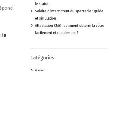
le statut
 répond
Salaire d’intermittent du spectacle : guide
et simulation
Attestation CMB : comment obtenir la vôtre
facilement et rapidement ?
 l
a
Catégories
A voir
Accords UNÉDIC
Accords UNÉDIC 2014
Accords UNÉDIC 2016
Année blanche
Clause de rattrapage
CMB : Thalie Santé
Congés Spectacles Audiens
coronavirus