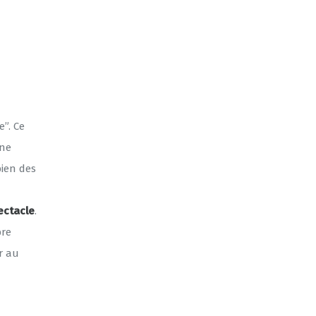
e”. Ce
nne
bien des
ectacle
.
bre
er au