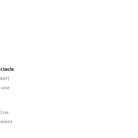
ectacle
,
(NAF)
s une
) ne
tement