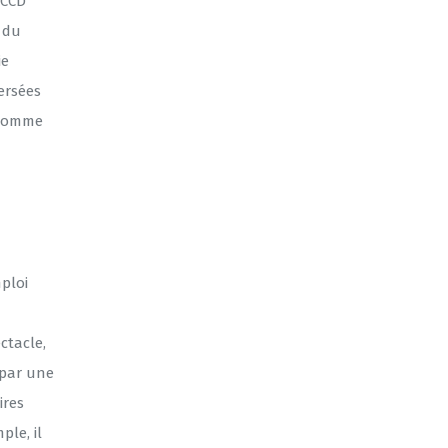
 CCD
 du
ie
ersées
. Comme
ploi
ctacle,
 par une
ires
ple, il