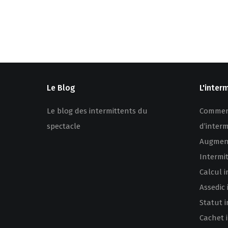
Le Blog
L'inter
Le blog des intermittents du
Comment
spectacle
d’inter
Augment
Intermi
Calcul i
Assedic 
Statut 
Cachet 