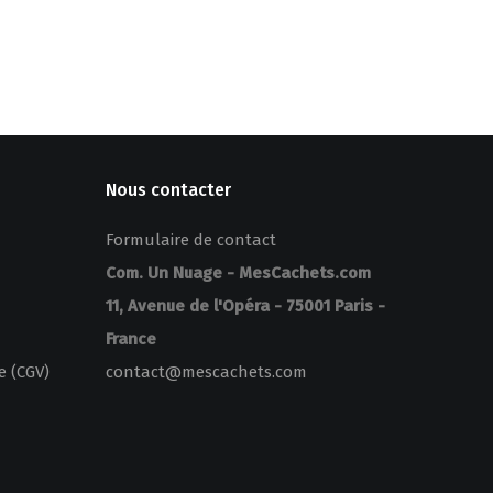
Nous contacter
Formulaire de contact
Com. Un Nuage - MesCachets.com
11, Avenue de l'Opéra - 75001 Paris -
France
e (CGV)
contact@mescachets.com