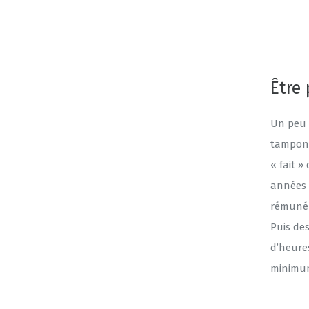
Être
Un peu d
tampon 
« fait »
années 
rémunéra
Puis de
d’heures
minimum