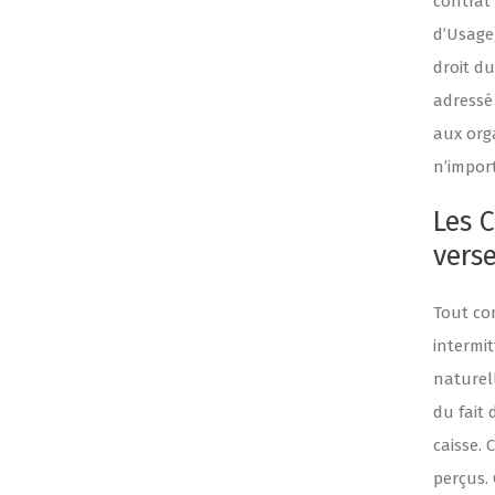
contrat
d’Usage)
droit du
adressé 
aux orga
n’import
Les 
verse
Tout co
intermi
naturel
du fait 
caisse. 
perçus. 