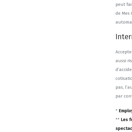
peut fai
de Mes 
automati
Inte
Accepter
aussi r
d’accid
cotisati
pas, l’a
par cont
*
Employ
**
Les f
spectac