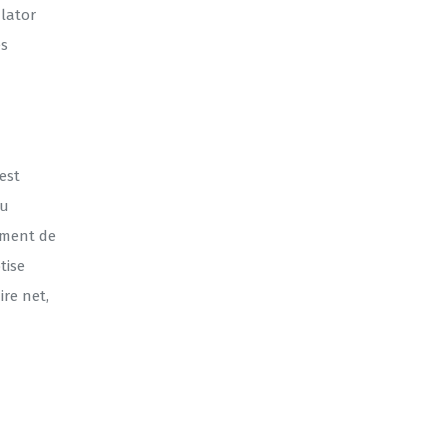
ulator
és
est
ou
ement de
tise
re net,