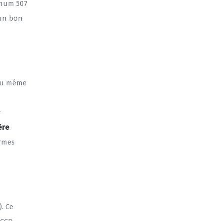
imum 507
 un bon
 au même
r
ère
.
ormes
. Ce