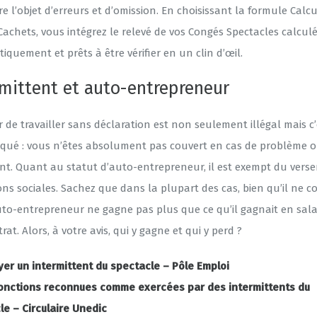
re l’objet d’erreurs et d’omission. En choisissant la formule Calc
Cachets, vous intégrez le relevé de vos Congés Spectacles calcul
quement et prêts à être vérifier en un clin d’œil.
rmittent et auto-entrepreneur
 de travailler sans déclaration est non seulement illégal mais c’
isqué : vous n’êtes absolument pas couvert en cas de problème 
ent. Quant au statut d’auto-entrepreneur, il est exempt du vers
ons sociales. Sachez que dans la plupart des cas, bien qu’il ne co
uto-entrepreneur ne gagne pas plus que ce qu’il gagnait en salai
rat. Alors, à votre avis, qui y gagne et qui y perd ?
er un intermittent du spectacle – Pôle Emploi
onctions reconnues comme exercées par des intermittents du
le – Circulaire Unedic