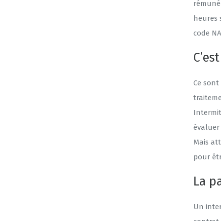
rémunér
heures 
code NAF
C’est
Ce sont
traitem
Intermi
évaluer 
Mais att
pour êt
La p
Un inte