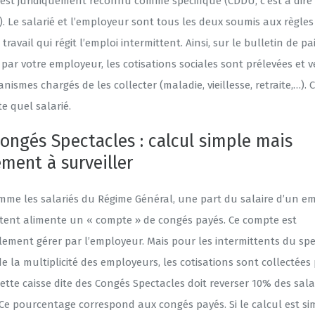
 est juridiquement reconnu comme spécifique (CDDU, c’est à dire
. Le salarié et l’employeur sont tous les deux soumis aux règles
 travail qui régit l’emploi intermittent. Ainsi, sur le bulletin de pa
par votre employeur, les cotisations sociales sont prélevées et v
nismes chargés de les collecter (maladie, vieillesse, retraite,…)
e quel salarié.
Congés Spectacles : calcul simple mais
ment à surveiller
mme les salariés du Régime Général, une part du salaire d’un em
ttent alimente un « compte » de congés payés. Ce compte est
lement gérer par l’employeur. Mais pour les intermittents du spe
de la multiplicité des employeurs, les cotisations sont collectées
Cette caisse dite des Congés Spectacles doit reverser 10% des sala
Ce pourcentage correspond aux congés payés. Si le calcul est sim