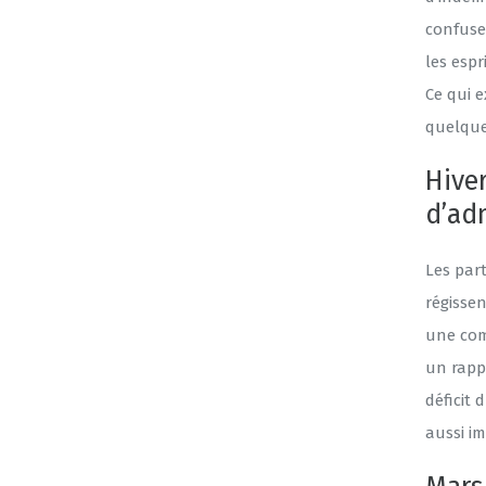
confuse
les espr
Ce qui e
quelque
Hiver
d’ad
Les part
régissen
une com
un rapp
déficit 
aussi i