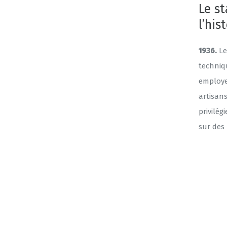
Le s
l’his
1936.
Le
techniqu
employe
artisans
privilég
sur des 