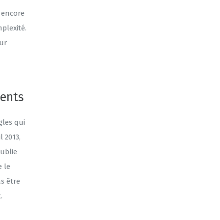
 encore
plexité.
our
tents
gles qui
l 2013,
ublie
 le
as être
.