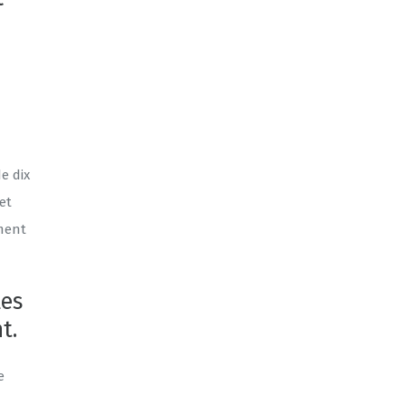
c
e dix
et
ement
les
t.
e