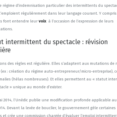
le régime d’indemnisation particulier des intermittents du spectac
’emploient régulièrement dans leur langage courant. Y compris
ils font entendre leur
voix
à l’occasion de l’expression de leurs
ations.
t intermittent du spectacle : révision
ière
ions des règles est régulière. Elles s’adaptent aux mutations de 
 (ex : création du régime auto-entrepreneur/micro-entreprise), c
malies (hélas nombreuses). Et elles permettent au « statut inte
tacle » unique au monde d’exister.
ai 2014, l’Unédic publie une modification profonde applicable au
2014. Devant la levée de bouclier, le gouvernement gèle certaines
s et crée une commission chargée d’évaluer l’emploi intermittent