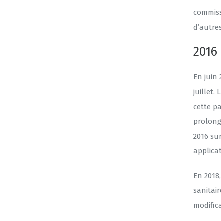
commiss
d’autre
2016
En juin
juillet.
cette pa
prolong
2016 sur
applica
En 2018,
sanitai
modific