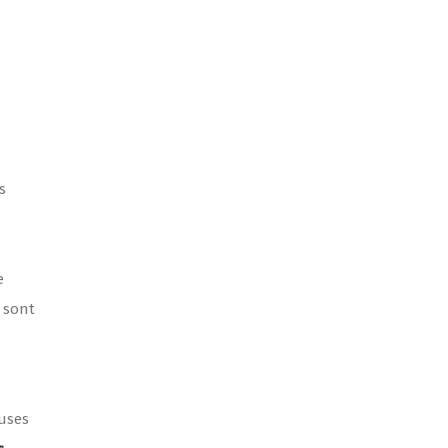
s
e
 sont
euses