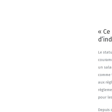
« Ce 
d’in
Le stat
couramm
un salar
comme to
aux règ
règleme
pour les
Depuis 