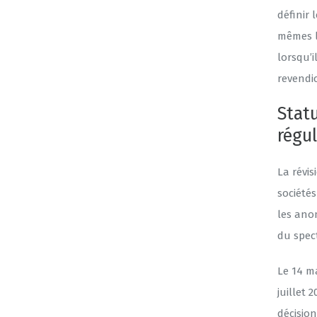
définir 
mêmes l
lorsqu’
revendic
Statu
régul
La révis
sociétés
les ano
du spec
Le 14 m
juillet 
décision