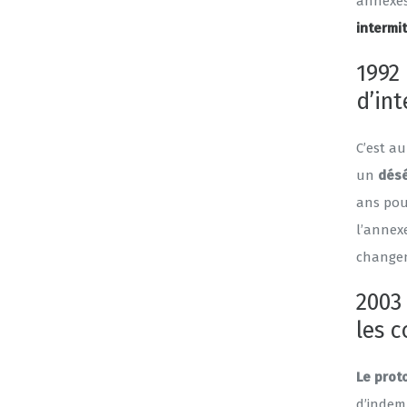
annexes
intermi
1992 
d’in
C’est a
un
désé
ans pou
l’annex
change
2003
les c
Le prot
d’indem