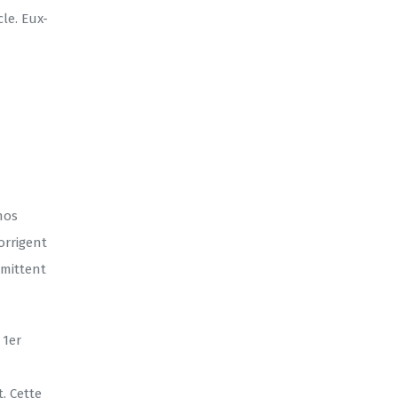
le. Eux-
nos
orrigent
rmittent
 1er
. Cette