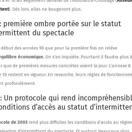
 8 et 10 au Règlement Général de l’Assurance-Chômage (
Assedi
ttent
). Dès lors, elles ne bougeront plus.
: première ombre portée sur le statut
termittent du spectacle
u début des années 90 que pour la première fois on relève
quilibre économique.
On s’en inquiète. Pourtant il faudra plus d
r que de premières mesures concrètes voient le jour. L’annexe 8 
e 10 restent en vigueur. En revanche, leurs règles de fonctionn
nt profondément.
 : Un protocole qui rend incompréhensib
onditions d’accès au statut d’intermitten
ocole de 2003
rend plus difficiles les conditions d’accès au régim
nisation d’intermittent du spectacle. Et surtout beaucoup plus