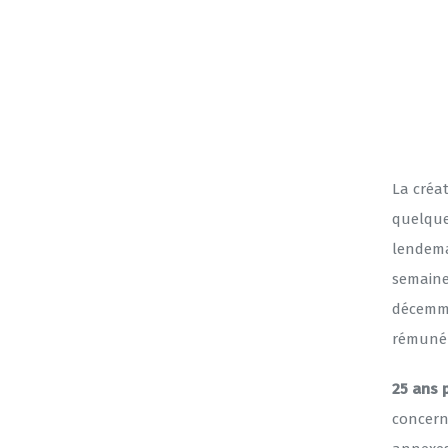
La créat
quelque
lendema
semaine
décemme
rémuné
25 ans 
concerne