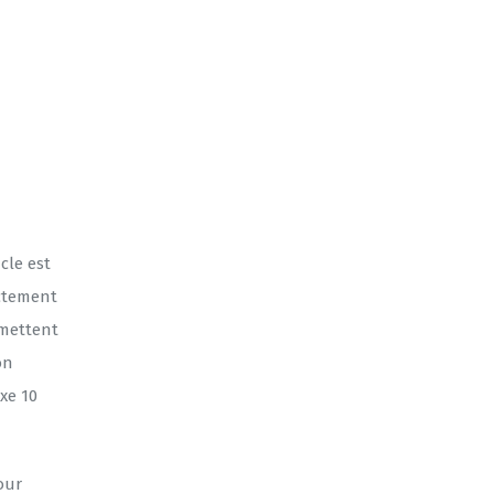
cle est
actement
umettent
on
xe 10
our