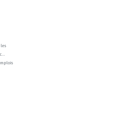
 les
tc…
emplois