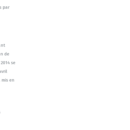
s par
ant
in de
 2014 se
vril
t mis en
s