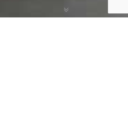
« Intermittents : un (vrai)
débat va-t-il avoir lieu ? »
Intermittents : un vrai débat ?
Comme tous les deux ans (ou presque), nous entrons en
période de discussion des règles de l’indemnisation de
l’Assurance-Chômage par l’UNEDIC. Depuis le clash de
2003, ces semaines (pénibles) se résumaient à une
confrontation de points de vue stériles, relevant du