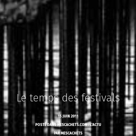
Le temps des festivals
15 JUIN 2011
POSTÉ DANS
MESCACHETS.COM : L'ACTU
PAR
MESCACHETS