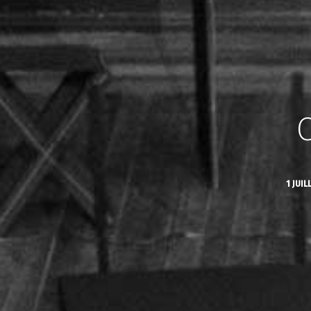
O
1 JUIL