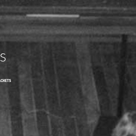
ls
ACHETS