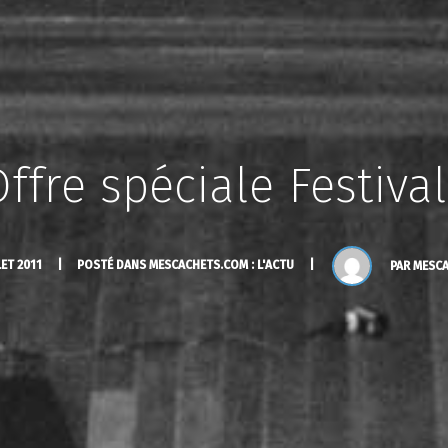
ffre spéciale Festiva
LET 2011
POSTÉ DANS
MESCACHETS.COM : L'ACTU
PAR
MESC