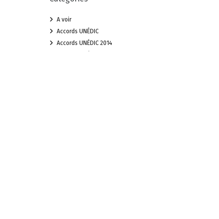
A voir
Accords UNÉDIC
Accords UNÉDIC 2014
Accords UNÉDIC 2016
Année blanche
Clause de rattrapage
CMB : Thalie Santé
Congés Spectacles Audiens
coronavirus
France Travail
Intermittent du spectacle
Le site MesCachets
mescachets.com : l'Actu
mescachets.com : l'histoire
ès, mais
mescachets.com : Pratique
Non classé
ces
Prélèvement à la source des intermittents
ec la