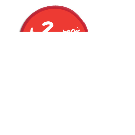
emment aussi à ceux pour qui l’été est une période de travail tr
 apothéose de semaines de préparation. Et c’est justement dans 
surchargé de boulot intéressant qu’on a pas envie de galérer av