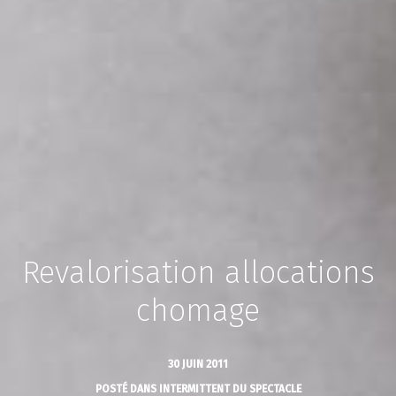
Revalorisation allocations
chomage
30 JUIN 2011
POSTÉ DANS
INTERMITTENT DU SPECTACLE