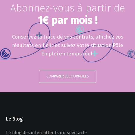
Abonnez-vous à partir de
1€ par mois !
Conservez la trace de vos contrats, affichez vos
résultats en 1 clic et suivez votre situation Pôle
Emploi en temps réel.
COMPARER LES FORMULES
Le Blog
Le blog des intermittents du spectacle